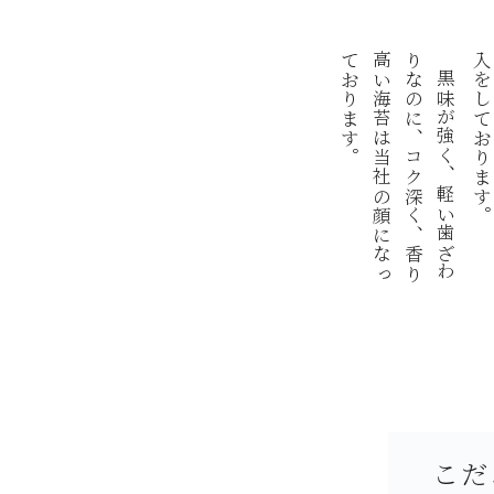
。
り
高
て
。
黒
味
が
強
く
、
軽
い
歯
ざ
わ
な
の
に
、
コ
ク
深
く
、
香
り
い
海
苔
は
当
社
の
顔
に
な
っ
お
り
ま
す
こだ