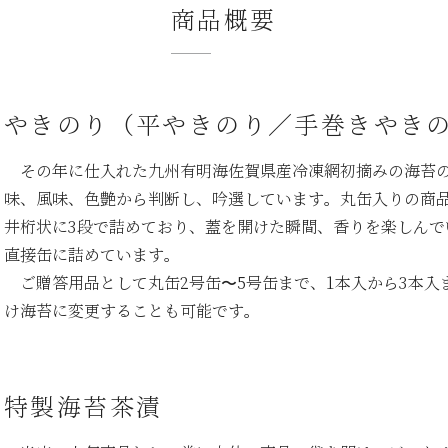
商品概要
やきのり（平やきのり／手巻きやき
その年に仕入れた九州有明海佐賀県産冷凍網初摘みの海苔
味、風味、色艶から判断し、吟選しています。丸缶入りの商
井桁状に3段で詰めており、蓋を開けた瞬間、香りを楽しんで
直接缶に詰めています。
ご贈答用品として丸缶2号缶〜5号缶まで、1本入から3本
け海苔に変更することも可能です。
特製海苔茶漬