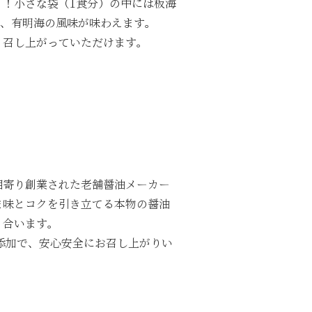
！小さな袋（1食分）の中には板海
り、有明海の風味が味わえます。
く召し上がっていただけます。
相寄り創業された老舗醤油メーカー
ま味とコクを引き立てる本物の醤油
く合います。
添加で、安心安全にお召し上がりい