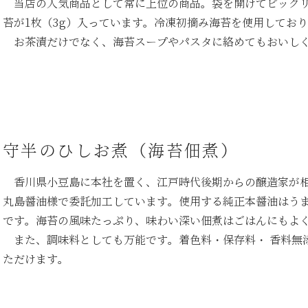
当店の人気商品として常に上位の商品。袋を開けてビックリ
苔が1枚（3g）入っています。冷凍初摘み海苔を使用してお
お茶漬だけでなく、海苔スープやパスタに絡めてもおいし
守半のひしお煮（海苔佃煮）
香川県小豆島に本社を置く、江戸時代後期からの醸造家が
丸島醤油様で委託加工しています。使用する純正本醤油はう
です。海苔の風味たっぷり、味わい深い佃煮はごはんにもよ
また、調味料としても万能です。着色料・保存料・ 香料無
ただけます。