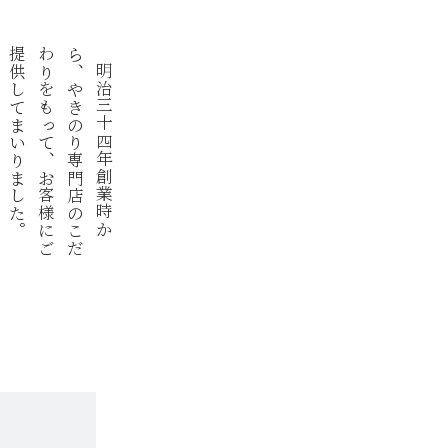
。
ら
わ
提
明
治
三
十
四
年
創
業
時
か
、
や
き
の
り
専
門
店
の
こ
だ
り
を
も
っ
て
、
お
客
様
に
ご
供
し
て
ま
い
り
ま
し
た