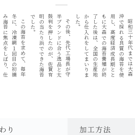
冬
み
入
。
半
鼓
明
で
。
沖
用
も
了
か
し
こ
の
海
苔
を
求
め
て
、
毎
年
に
、
冷
凍
網
１
回
目
の
初
摘
海
苔
に
焦
点
を
し
ぼ
り
、
仕
を
し
て
お
り
ま
す
そ
の
後
、
先
代
工
場
長
が
守
ブ
ラ
ン
ド
に
合
う
逸
品
と
太
判
を
押
し
た
の
が
、
佐
賀
有
の
当
た
り
浜
で
で
き
た
海
苔
し
た
昭
和
三
十
年
代
ま
で
は
大
森
で
採
れ
る
良
質
の
海
苔
を
使
し
、
高
度
経
済
成
長
期
と
と
に
大
森
で
の
海
苔
養
殖
が
終
し
た
後
は
、
全
国
の
生
産
地
ら
仕
入
れ
を
し
て
ま
い
り
ま
た
わり
加工方法