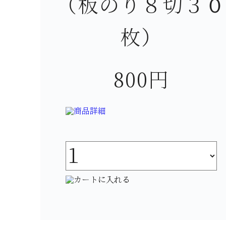
（板のり８切３０
枚）
800円