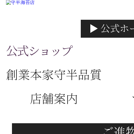
▶ 公式ホ
公式ショップ
創業本家守半品質
店舗案内
ご進