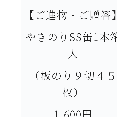
【ご進物・ご贈答
やきのりSS缶1本
入
（板のり９切４５
枚）
1,600円