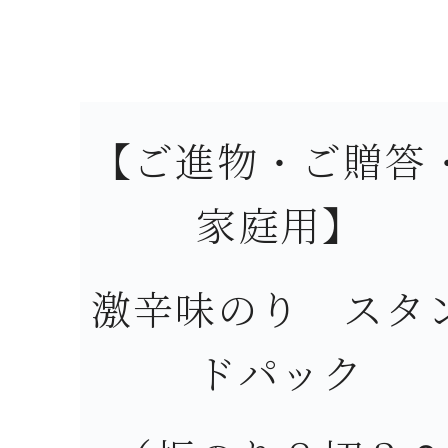
【ご進物・ご贈答
家庭用】
激辛味のり スタ
ドパック