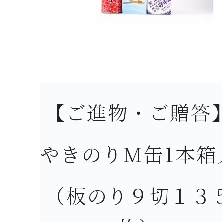
【ご進物・ご贈答
やきのりM缶1本箱
（板のり９切１３