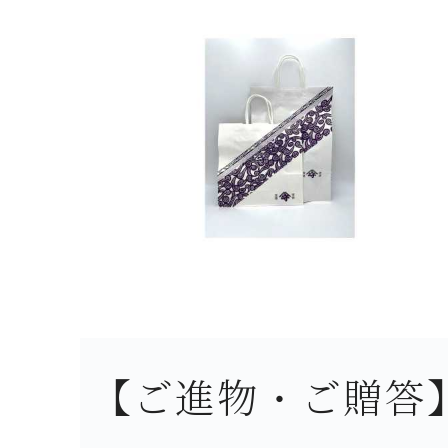
【ご進物・ご贈答