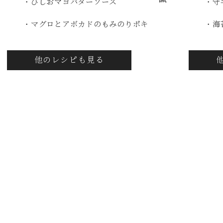
・ひしおマヨバターソース
・守
・マグロとアボカドのもみのりポキ
・海