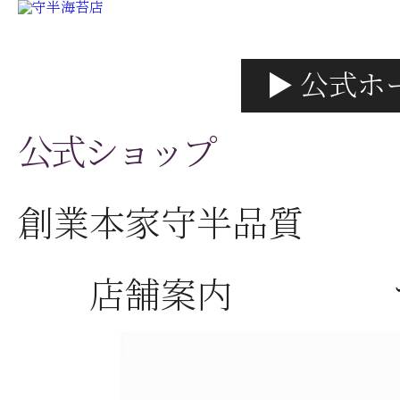
▶ 公式ホ
公式ショップ
創業本家守半品質
店舗案内