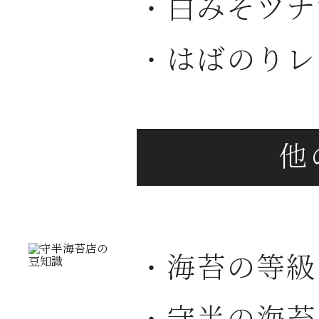
・白みそツナ
・はばのりレ
・海苔の等級