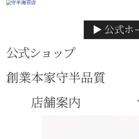
▶ 公式ホ
公式ショップ
創業本家守半品質
店舗案内