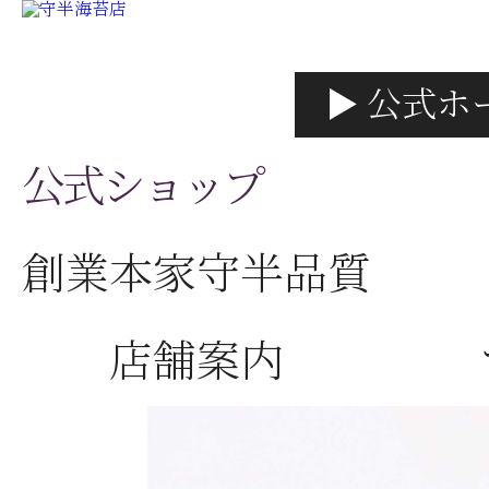
▶ 公式ホ
公式ショップ
創業本家守半品質
店舗案内