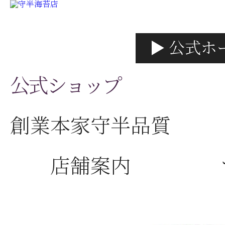
▶ 公式ホ
公式ショップ
創業本家守半品質
店舗案内