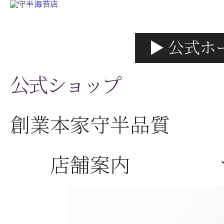
▶ 公式ホ
公式ショップ
創業本家守半品質
店舗案内