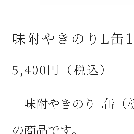
味附やきのりL缶
5,400円（税込）
味附やきのりL缶（
の商品です。