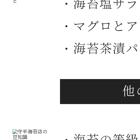
・海苔塩サラ
・マグロとア
・海苔茶漬パ