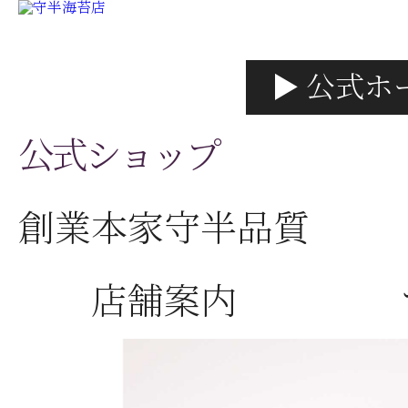
▶ 公式ホ
公式ショップ
創業本家守半品質
店舗案内