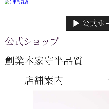
▶ 公式ホ
公式ショップ
創業本家守半品質
店舗案内