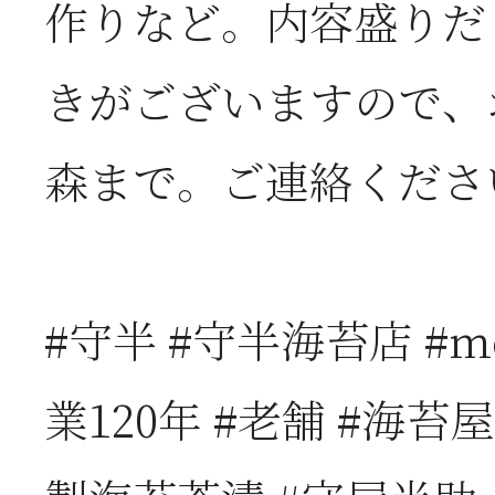
作りなど。内容盛りだ
お
きがございますので、
2026年06月05日
2
森まで。ご連絡くださ
営
2026年06月03日
J
#守半 #守半海苔店 #mo
の
業120年 #老舗 #海苔屋