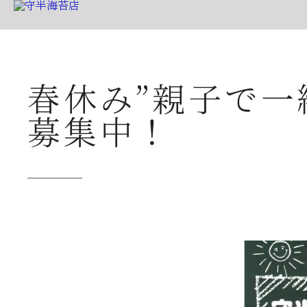
▶ 公式ホ
春休み”親子で一
公式ショップ
募集中！
創業本家守半品質
店舗案内