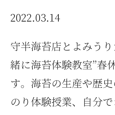
2022.03.14
2026年07月08日
オ
つ
守半海苔店とよみうり
2026年07月01日
2
緒に海苔体験教室”春
半
す。海苔の生産や歴史
のり体験授業、自分で
2026年06月28日
【