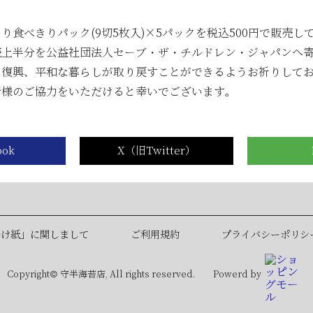
6月のメトロde守半海苔店は ”麻布十番” です！
【2026年6月ワゴンセール開催のお知らせ】
り食べきりパック(9切5枚入)×5パックを税込500円で販売し
売上半分を公益社団法人セーブ・ザ・チルドレン・ジャパンへ
【2026年5月ワゴンセール開催のお知らせ】
と復興、平和な暮らしが取り戻すことができるようお祈りして
▶
皆様のご協力をいただけると幸いでございます。
...
掛け紙」に関しまして
ご利用規約
プライバシーポリシ
Copyright© 守半海苔店, All rights reserved.
Powerd by