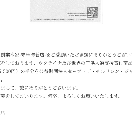
6月のメトロde守半海苔店は ”麻布十番” です！
【2026年6月ワゴンセール開催のお知らせ】
【2026年5月ワゴンセール開催のお知らせ】
▶
...
創業本家-守半海苔店-をご愛顧いただき誠にありがとうござい
売をしております、ウクライナ及び世界の子供人道支援寄付商
5,500円）の半分を公益財団法人セーブ・ザ・チルドレン・ジ
た。
きまして、誠にありがとうございます。
販売をしてまいります。何卒、よろしくお願いいたします。
掛け紙」に関しまして
ご利用規約
プライバシーポリシ
苔店
Copyright© 守半海苔店, All rights reserved.
Powerd by