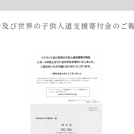
品質
家庭用
進物・贈答用
店舗案内
マイペー
ナ及び世界の子供人道支援寄付金のご
夏期休業期間中の休業に伴う発送とお問合せについて
【８月の夏季休業日とワゴンセールのお知らせ】
オンラインショップの不具合について
2026年7月・8月の『メトロde守半海苔店』はお休みです
【2026年7月ワゴンセール開催のお知らせ】
2026年お中元時期の日曜日店舗営業のお知らせ
JR大森駅開業150年記念イベントのお知らせ