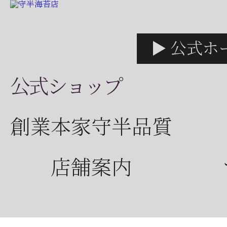
▶ 公式ホ
公式ショップ
創業本家守半品質
店舗案内