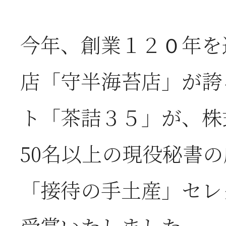
2026年07月08日
オ
今年、創業１２０年を
つ
店「守半海苔店」が誇
ト「茶詰３５」が、株
2026年07月01日
2
50名以上の現役秘書
半
「接待の手土産」セレクショ
2026年06月28日
【