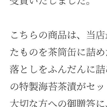
受賞いたしました。
お
2026年06月05日
2
こちらの商品は、当店
営
たものを茶筒缶に詰め
落としをふんだんに詰
2026年06月03日
J
の特製海苔茶漬がセッ
の
大切な方への御贈答に