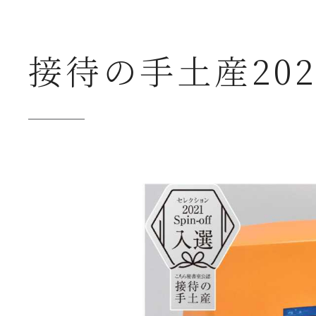
接待の手土産2021
▶ 公式ホ
公式ショップ
創業本家守半品質
店舗案内