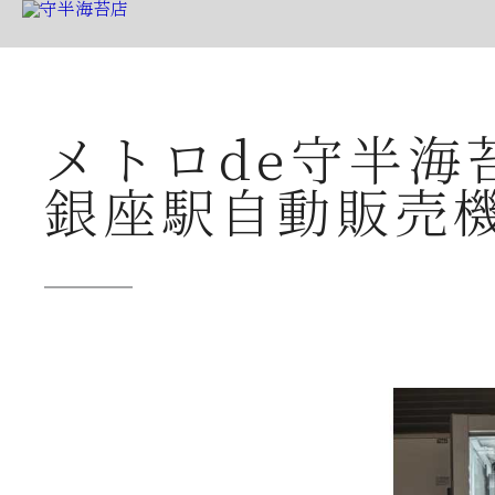
▶ 公式ホ
メトロde守半海
公式ショップ
銀座駅自動販売
創業本家守半品質
店舗案内