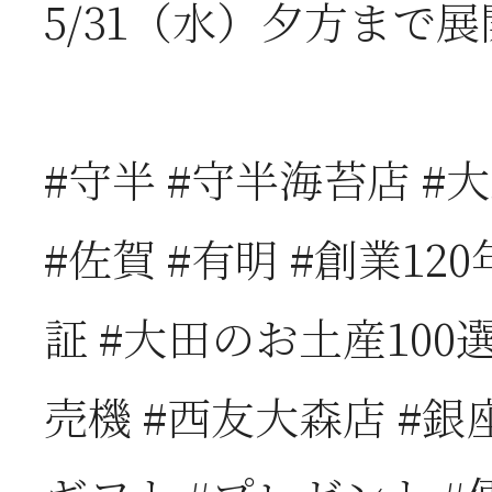
5/31（水）夕方まで
お
2026年06月05日
2
#守半 #守半海苔店 #大
営
#佐賀 #有明 #創業12
2026年06月03日
J
証 #大田のお土産100選
の
売機 #西友大森店 #銀