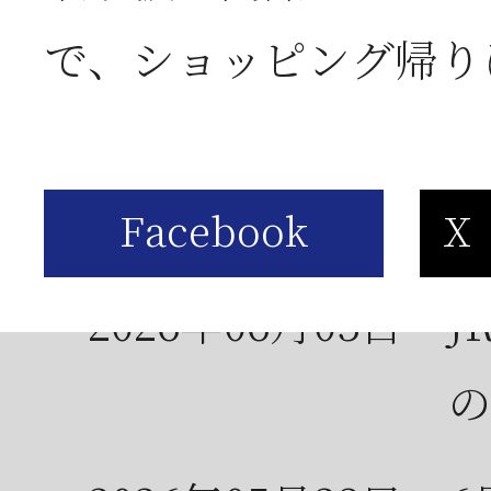
お
で、ショッピング帰り
2026年06月05日
2
営
2026年06月03日
J
の