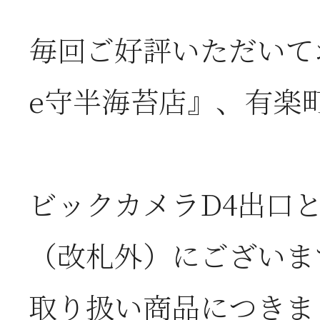
毎回ご好評いただいて
2026年07月08日
オ
e守半海苔店』、有楽
つ
2026年07月01日
2
ビックカメラD4出口
半
（改札外）にございま
2026年06月28日
【
取り扱い商品につきま