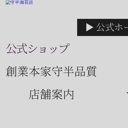
▶ 公式ホ
公式ショップ
創業本家守半品質
店舗案内