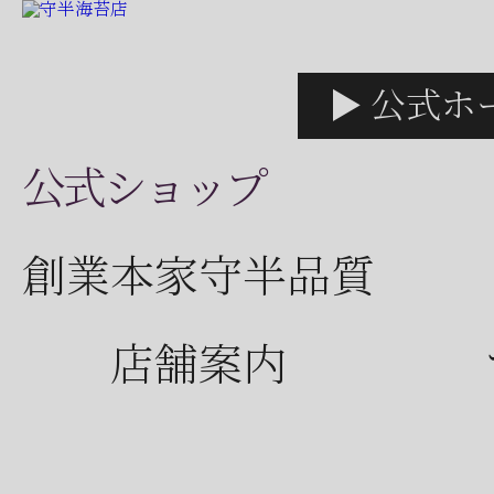
▶ 公式ホ
公式ショップ
創業本家守半品質
店舗案内