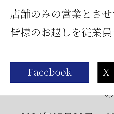
お
店舗のみの営業とさせ
皆様のお越しを従業員
2026年06月05日
2
営
2026年06月03日
J
の