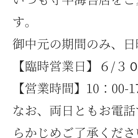
いつも守半海苔店をご
す。
2026年07月08日
オ
御中元の期間のみ、日
つ
【臨時営業日】６/３０(
2026年07月01日
2
【営業時間】10：00-1
半
なお、両日ともお電話
2026年06月28日
【
らかじめご了承くださ