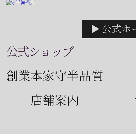
▶ 公式ホ
公式ショップ
創業本家守半品質
店舗案内