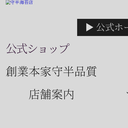
▶ 公式ホ
公式ショップ
創業本家守半品質
店舗案内