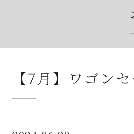
2026年07月23日
夏
【7月】ワゴン
送
2026年07月23日
【
ー