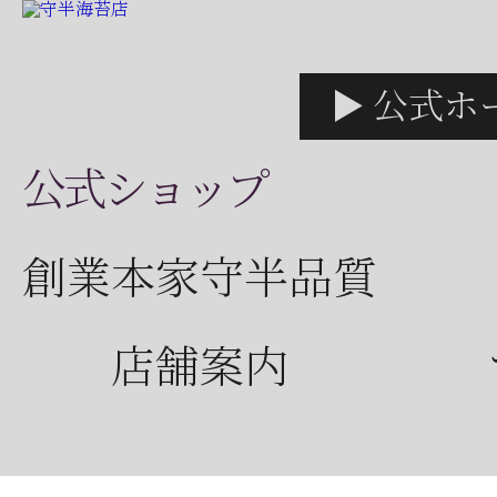
▶ 公式ホ
公式ショップ
創業本家守半品質
店舗案内