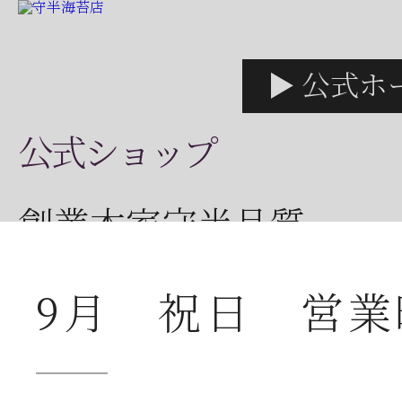
▶ 公式ホ
公式ショップ
創業本家守半品質
店舗案内
9月 祝日 営