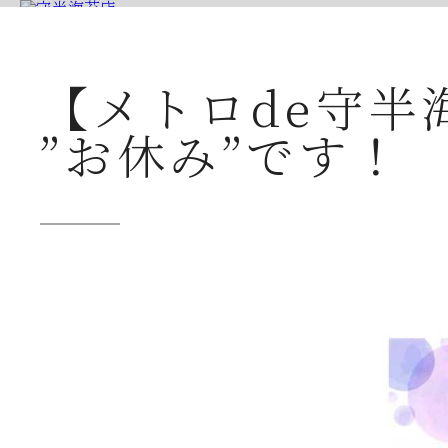
▶ 公式ホ
【メトロde守半
”お休み”です！
公式ショップ
創業本家守半品質
店舗案内