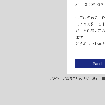
2026年05月23日
本日18:00を
2026年05月23日
今年は海苔の不
2026年04月25日
心より感謝申し
来年も自然の恵
ます。
どうぞ良いお年
ご進物・ご贈答用品の「熨斗紙」「