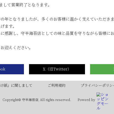
6月のメトロde守半海苔店は ”麻布十番” です！
持ちまして営業終了となります。
【2026年6月ワゴンセール開催のお知らせ】
作の年となりましたが、多くのお客様に温かく支えていただき
【2026年5月ワゴンセール開催のお知らせ】
上げます。
▶
みに感謝し、守半海苔店としての味と品質を守りながら皆様に
...
をお迎えください。
掛け紙」に関しまして
ご利用規約
プライバシーポリシ
Copyright© 守半海苔店, All rights reserved.
Powerd by