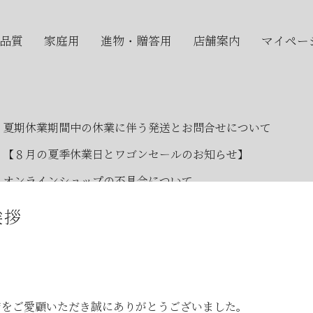
品質
家庭用
進物・贈答用
店舗案内
マイペー
夏期休業期間中の休業に伴う発送とお問合せについて
【８月の夏季休業日とワゴンセールのお知らせ】
オンラインショップの不具合について
2026年7月・8月の『メトロde守半海苔店』はお休みです
挨拶
【2026年7月ワゴンセール開催のお知らせ】
2026年お中元時期の日曜日店舗営業のお知らせ
JR大森駅開業150年記念イベントのお知らせ
店をご愛顧いただき誠にありがとうございました。