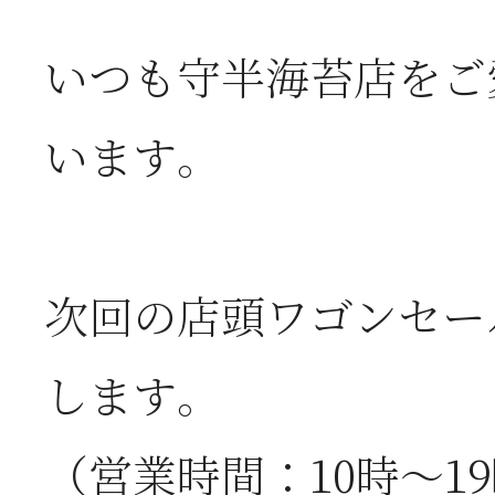
いつも守半海苔店をご
2026年07月08日
オ
います。
つ
2026年07月01日
2
次回の店頭ワゴンセー
半
します。
2026年06月28日
【
（営業時間：10時～1