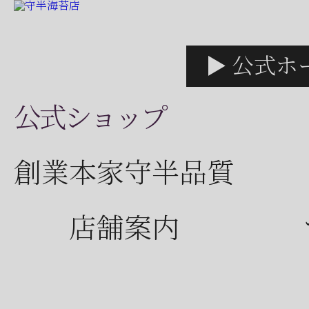
▶ 公式ホ
公式ショップ
創業本家守半品質
店舗案内