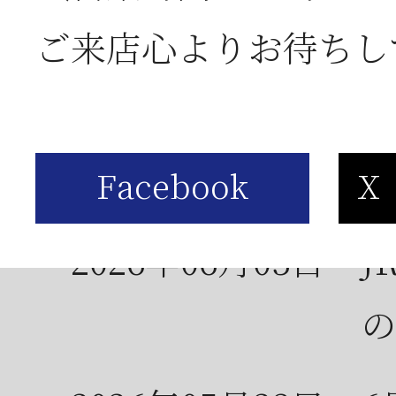
お
ご来店心よりお待ちし
2026年06月05日
2
営
2026年06月03日
J
の