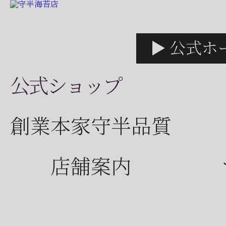
▶ 公式ホ
公式ショップ
創業本家守半品質
店舗案内