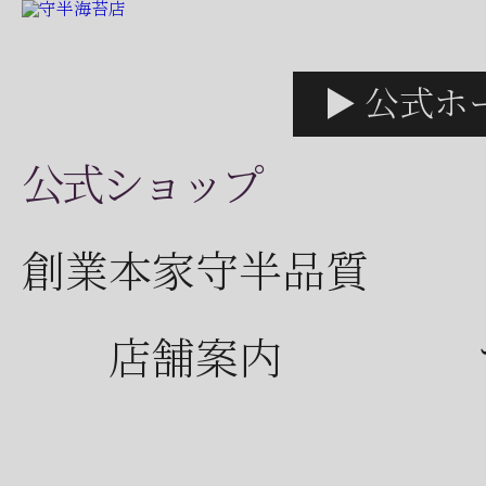
▶ 公式ホ
公式ショップ
創業本家守半品質
店舗案内