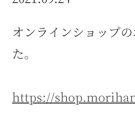
2026年07月08日
オ
オンラインショップの
つ
た。
2026年07月01日
2
https://shop.morihan
半
2026年06月28日
【