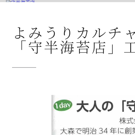
▶ 公式ホ
よみうりカルチ
「守半海苔店」
公式ショップ
創業本家守半品質
店舗案内