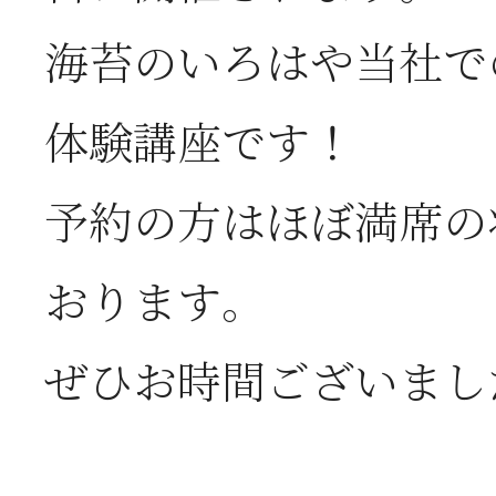
お
海苔のいろはや当社で
体験講座です！
2026年06月05日
2
予約の方はほぼ満席の
営
おります。
2026年06月03日
J
ぜひお時間ございまし
の