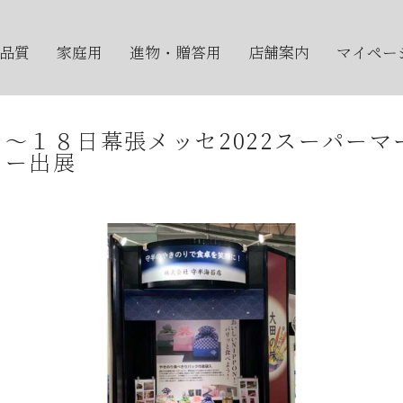
品質
家庭用
進物・贈答用
店舗案内
マイペー
～１８日幕張メッセ2022スーパーマ
ョー出展
夏期休業期間中の休業に伴う発送とお問合せについて
【８月の夏季休業日とワゴンセールのお知らせ】
オンラインショップの不具合について
2026年7月・8月の『メトロde守半海苔店』はお休みです
【2026年7月ワゴンセール開催のお知らせ】
2026年お中元時期の日曜日店舗営業のお知らせ
JR大森駅開業150年記念イベントのお知らせ