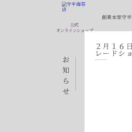
創業本家守半
公式
オンラインショップ
２月１６日
レードシ
2026年07月23日
お
2026年07月23日
知
2026年07月08日
ら
2026年07月01日
せ
2026年06月28日
2026年06月05日
2026年06月03日