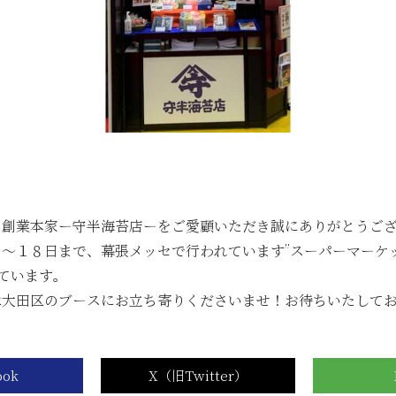
6月のメトロde守半海苔店は ”麻布十番” です！
【2026年6月ワゴンセール開催のお知らせ】
【2026年5月ワゴンセール開催のお知らせ】
▶
...
・創業本家ー守半海苔店ーをご愛顧いただき誠にありがとうご
日～１８日まで、幕張メッセで行われています”スーパーマーケ
しています。
掛け紙」に関しまして
ご利用規約
プライバシーポリシ
は大田区のブースにお立ち寄りくださいませ！お待ちいたして
Copyright© 守半海苔店, All rights reserved.
Powerd by