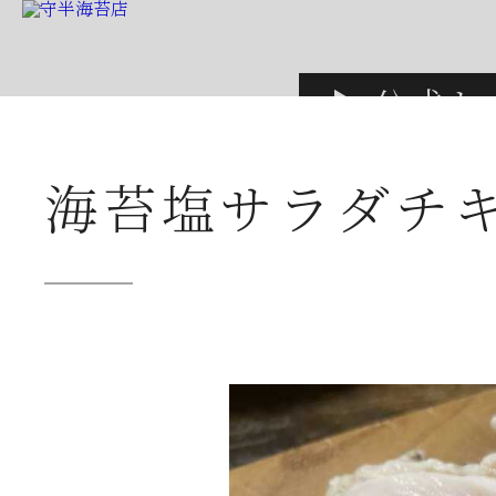
▶ 公式ホ
公式ショップ
海苔塩サラダチ
創業本家守半品質
店舗案内