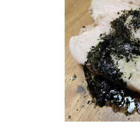
・海苔茶漬パ
・えいひれの
・のりを使っ
・納豆ののり
・のり茶漬け
・茹で豚のの