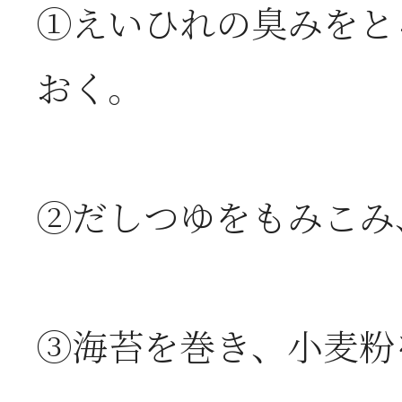
①えいひれの臭みをと
・のりのりト
おく。
・マグロとア
・茹で豚のの
②だしつゆをもみこみ
・白みそツナ
③海苔を巻き、小麦粉