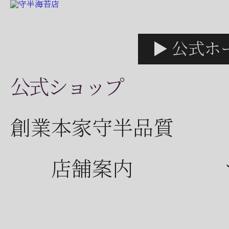
▶ 公式ホ
公式ショップ
創業本家守半品質
店舗案内